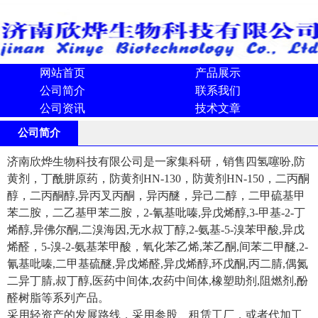
网站首页
产品展示
公司简介
联系我们
公司资讯
技术文章
公司简介
济南欣烨生物科技有限公司是一家集科研，销售四氢噻吩,防
黄剂，丁酰肼原药，防黄剂HN-130，防黄剂HN-150，二丙酮
醇，二丙酮醇,异丙叉丙酮，异丙醚，异己二醇，二甲硫基甲
苯二胺，二乙基甲苯二胺，2-氰基吡嗪,异戊烯醇,3-甲基-2-丁
烯醇,异佛尔酮,二溴海因,无水叔丁醇,2-氨基-5-溴苯甲酸,异戊
烯醛，5-溴-2-氨基苯甲酸，氧化苯乙烯,苯乙酮,间苯二甲醚,2-
氰基吡嗪,二甲基硫醚,异戊烯醛,异戊烯醇,环戊酮,丙二腈,偶氮
二异丁腈,叔丁醇,医药中间体,农药中间体,橡塑助剂,阻燃剂,酚
醛树脂等系列产品。
采用轻资产的发展路线，采用参股、租赁工厂，或者代加工