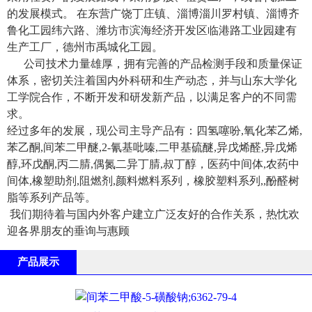
的发展模式。 在东营广饶丁庄镇、淄博淄川罗村镇、淄博齐
鲁化工园纬六路、潍坊市滨海经济开发区临港路工业园建有
生产工厂，德州市禹城化工园。
公司技术力量雄厚，拥有完善的产品检测手段和质量保证
体系，密切关注着国内外科研和生产动态，并与山东大学化
工学院合作，不断开发和研发新产品，以满足客户的不同需
求。
经过多年的发展，现公司主导产品有：四氢噻吩,氧化苯乙烯,
苯乙酮,间苯二甲醚,2-氰基吡嗪,二甲基硫醚,异戊烯醛,异戊烯
醇,环戊酮,丙二腈,偶氮二异丁腈,叔丁醇，医药中间体,农药中
间体,橡塑助剂,阻燃剂,颜料燃料系列，橡胶塑料系列,,酚醛树
脂等系列产品等。
我们期待着与国内外客户建立广泛友好的合作关系，热忱欢
迎各界朋友的垂询与惠顾
产品展示