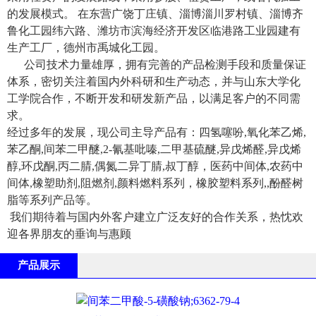
的发展模式。 在东营广饶丁庄镇、淄博淄川罗村镇、淄博齐
鲁化工园纬六路、潍坊市滨海经济开发区临港路工业园建有
生产工厂，德州市禹城化工园。
公司技术力量雄厚，拥有完善的产品检测手段和质量保证
体系，密切关注着国内外科研和生产动态，并与山东大学化
工学院合作，不断开发和研发新产品，以满足客户的不同需
求。
经过多年的发展，现公司主导产品有：四氢噻吩,氧化苯乙烯,
苯乙酮,间苯二甲醚,2-氰基吡嗪,二甲基硫醚,异戊烯醛,异戊烯
醇,环戊酮,丙二腈,偶氮二异丁腈,叔丁醇，医药中间体,农药中
间体,橡塑助剂,阻燃剂,颜料燃料系列，橡胶塑料系列,,酚醛树
脂等系列产品等。
我们期待着与国内外客户建立广泛友好的合作关系，热忱欢
迎各界朋友的垂询与惠顾
产品展示