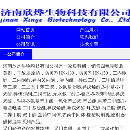
网站首页
产品展示
公司简介
联系我们
公司资讯
技术文章
公司简介
济南欣烨生物科技有限公司是一家集科研，销售四氢噻吩,防
黄剂，丁酰肼原药，防黄剂HN-130，防黄剂HN-150，二丙酮
醇，二丙酮醇,异丙叉丙酮，异丙醚，异己二醇，二甲硫基甲
苯二胺，二乙基甲苯二胺，2-氰基吡嗪,异戊烯醇,3-甲基-2-丁
烯醇,异佛尔酮,二溴海因,无水叔丁醇,2-氨基-5-溴苯甲酸,异戊
烯醛，5-溴-2-氨基苯甲酸，氧化苯乙烯,苯乙酮,间苯二甲醚,2-
氰基吡嗪,二甲基硫醚,异戊烯醛,异戊烯醇,环戊酮,丙二腈,偶氮
二异丁腈,叔丁醇,医药中间体,农药中间体,橡塑助剂,阻燃剂,酚
醛树脂等系列产品。
采用轻资产的发展路线，采用参股、租赁工厂，或者代加工