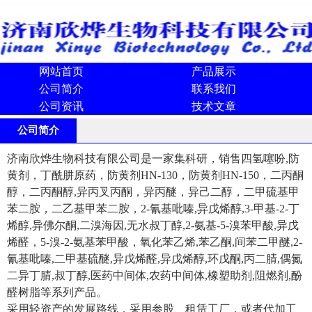
网站首页
产品展示
公司简介
联系我们
公司资讯
技术文章
公司简介
济南欣烨生物科技有限公司是一家集科研，销售四氢噻吩,防
黄剂，丁酰肼原药，防黄剂HN-130，防黄剂HN-150，二丙酮
醇，二丙酮醇,异丙叉丙酮，异丙醚，异己二醇，二甲硫基甲
苯二胺，二乙基甲苯二胺，2-氰基吡嗪,异戊烯醇,3-甲基-2-丁
烯醇,异佛尔酮,二溴海因,无水叔丁醇,2-氨基-5-溴苯甲酸,异戊
烯醛，5-溴-2-氨基苯甲酸，氧化苯乙烯,苯乙酮,间苯二甲醚,2-
氰基吡嗪,二甲基硫醚,异戊烯醛,异戊烯醇,环戊酮,丙二腈,偶氮
二异丁腈,叔丁醇,医药中间体,农药中间体,橡塑助剂,阻燃剂,酚
醛树脂等系列产品。
采用轻资产的发展路线，采用参股、租赁工厂，或者代加工