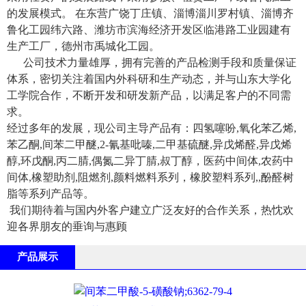
的发展模式。 在东营广饶丁庄镇、淄博淄川罗村镇、淄博齐
鲁化工园纬六路、潍坊市滨海经济开发区临港路工业园建有
生产工厂，德州市禹城化工园。
公司技术力量雄厚，拥有完善的产品检测手段和质量保证
体系，密切关注着国内外科研和生产动态，并与山东大学化
工学院合作，不断开发和研发新产品，以满足客户的不同需
求。
经过多年的发展，现公司主导产品有：四氢噻吩,氧化苯乙烯,
苯乙酮,间苯二甲醚,2-氰基吡嗪,二甲基硫醚,异戊烯醛,异戊烯
醇,环戊酮,丙二腈,偶氮二异丁腈,叔丁醇，医药中间体,农药中
间体,橡塑助剂,阻燃剂,颜料燃料系列，橡胶塑料系列,,酚醛树
脂等系列产品等。
我们期待着与国内外客户建立广泛友好的合作关系，热忱欢
迎各界朋友的垂询与惠顾
产品展示