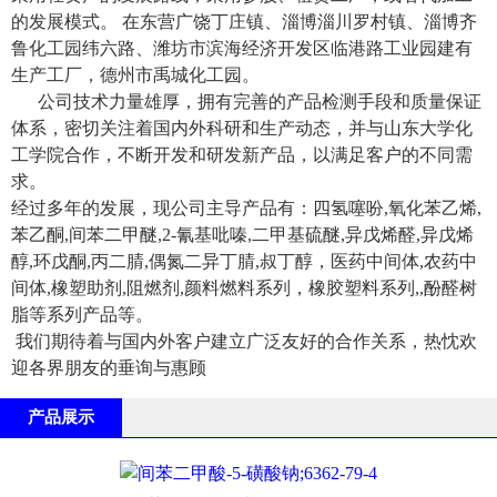
的发展模式。 在东营广饶丁庄镇、淄博淄川罗村镇、淄博齐
鲁化工园纬六路、潍坊市滨海经济开发区临港路工业园建有
生产工厂，德州市禹城化工园。
公司技术力量雄厚，拥有完善的产品检测手段和质量保证
体系，密切关注着国内外科研和生产动态，并与山东大学化
工学院合作，不断开发和研发新产品，以满足客户的不同需
求。
经过多年的发展，现公司主导产品有：四氢噻吩,氧化苯乙烯,
苯乙酮,间苯二甲醚,2-氰基吡嗪,二甲基硫醚,异戊烯醛,异戊烯
醇,环戊酮,丙二腈,偶氮二异丁腈,叔丁醇，医药中间体,农药中
间体,橡塑助剂,阻燃剂,颜料燃料系列，橡胶塑料系列,,酚醛树
脂等系列产品等。
我们期待着与国内外客户建立广泛友好的合作关系，热忱欢
迎各界朋友的垂询与惠顾
产品展示