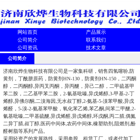
网站首页
产品展示
公司简介
联系我们
公司资讯
技术文章
公司简介
济南欣烨生物科技有限公司是一家集科研，销售四氢噻吩,防
黄剂，丁酰肼原药，防黄剂HN-130，防黄剂HN-150，二丙酮
醇，二丙酮醇,异丙叉丙酮，异丙醚，异己二醇，二甲硫基甲
苯二胺，二乙基甲苯二胺，2-氰基吡嗪,异戊烯醇,3-甲基-2-丁
烯醇,异佛尔酮,二溴海因,无水叔丁醇,2-氨基-5-溴苯甲酸,异戊
烯醛，5-溴-2-氨基苯甲酸，氧化苯乙烯,苯乙酮,间苯二甲醚,2-
氰基吡嗪,二甲基硫醚,异戊烯醛,异戊烯醇,环戊酮,丙二腈,偶氮
二异丁腈,叔丁醇,医药中间体,农药中间体,橡塑助剂,阻燃剂,酚
醛树脂等系列产品。
采用轻资产的发展路线，采用参股、租赁工厂，或者代加工