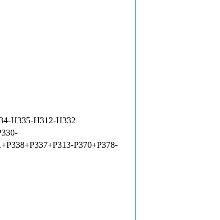
4-H335-H312-H332
330-
1+P338+P337+P313-P370+P378-