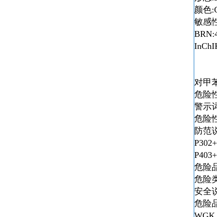
颜色:Cl
敏感性:M
BRN:
InCh
对甲
危险性符
警示词:
危险性描
防范说明:
P302+
P403+
危险品
危险类别
安全说明
危险品
WGK 