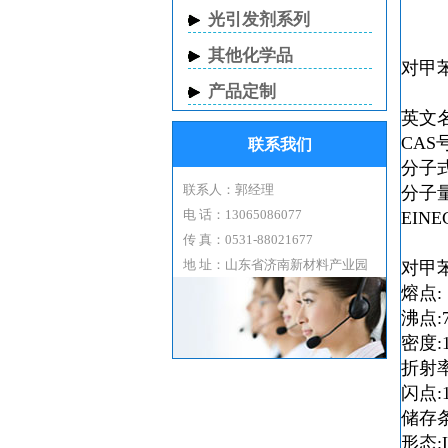
光引发剂系列
其他化学品
对甲
产品定制
英文名称
CAS号
联系我们
分子式
联系人：郭经理
分子量
电 话：13065086077
EINE
传 真：0531-88021677
地 址：山东省济南新材料产业园
对甲
熔点: 15
沸点:70
密度:1.
折射率:n
闪点:1
储存条件:
形态:L