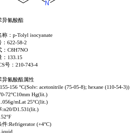
苯异氰酸酯
：p-Tolyl isocyanate
：622-58-2
：C8H7NO
：133.15
CS号：210-743-4
苯异氰酸酯
属性
5-156 °C(Solv: acetonitrile (75-05-8); hexane (110-54-3))
-72°C10mm Hg(lit.)
056g/mLat 25°C(lit.)
20/D1.531(lit.)
52°F
Refrigerator (+4°C)
iquid