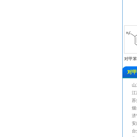
对甲苯
对甲
山
江
苏
烟
济
安
台