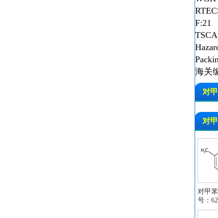
RTEC
F:21
TSCA
Hazar
Packi
海关编码
对甲
对
对甲
对甲苯
号：622