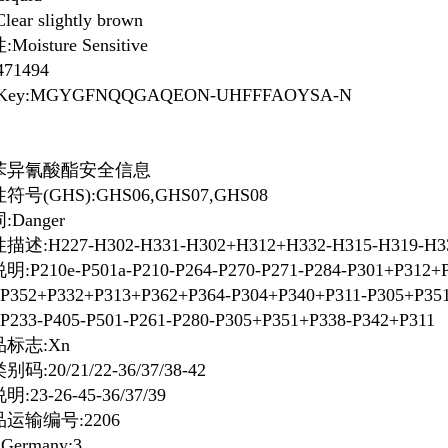
ear slightly brown
oisture Sensitive
471494
IKey:MGYGFNQQGAQEON-UHFFFAOYSA-N
苯异氰酸酯
安全信息
号(GHS):GHS06,GHS07,GHS08
Danger
述:H227-H302-H331-H302+H312+H332-H315-H319-H33
P210e-P501a-P210-P264-P270-P271-P284-P301+P312+P
P352+P332+P313+P362+P364-P304+P340+P311-P305+P35
P233-P405-P501-P261-P280-P305+P351+P338-P342+P311
标志:Xn
码:20/21/22-36/37/38-42
:23-26-45-36/37/39
运输编号:2206
Germany:3